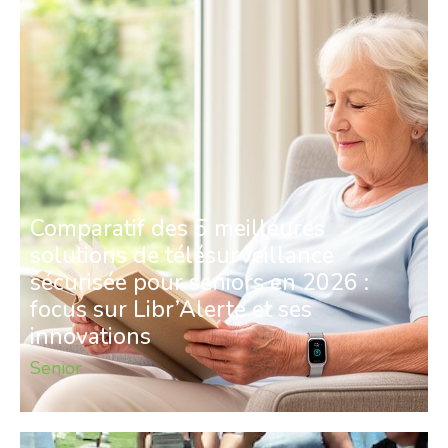
Comparatif des 5 meilleures
solutions de télésurveillance
sécurisée pour seniors en 2026 :
focus sur Libr’Alerte et ses
innovations
Senior