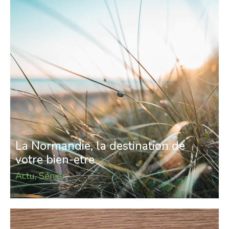
La Normandie, la destination de
votre bien-etre
Actu
,
Senior