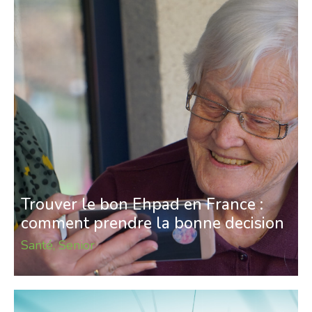
Trouver le bon Ehpad en France :
comment prendre la bonne decision
Santé
,
Senior