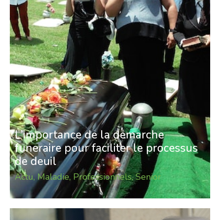
L’importance de la demarche
funeraire pour faciliter le processus
de deuil
Actu
,
Maladie
,
Professionnels
,
Senior